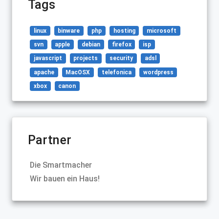
Tags
linux
binware
php
hosting
microsoft
svn
apple
debian
firefox
isp
javascript
projects
security
adsl
apache
MacOSX
telefonica
wordpress
xbox
canon
Partner
Die Smartmacher
Wir bauen ein Haus!