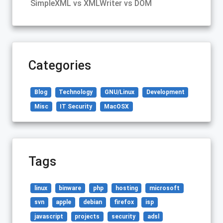
SimpleXML vs XMLWriter vs DOM
Categories
Blog
Technology
GNU/Linux
Development
Misc
IT Security
MacOSX
Tags
linux
binware
php
hosting
microsoft
svn
apple
debian
firefox
isp
javascript
projects
security
adsl