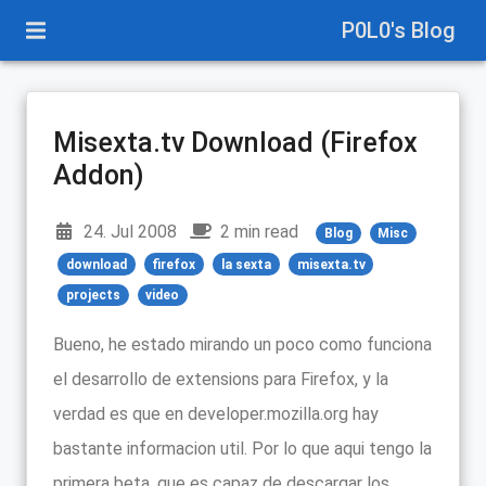
P0L0's Blog
Misexta.tv Download (Firefox
Addon)
24. Jul 2008
2 min read
Blog
Misc
download
firefox
la sexta
misexta.tv
projects
video
Bueno, he estado mirando un poco como funciona
el desarrollo de extensions para Firefox, y la
verdad es que en developer.mozilla.org hay
bastante informacion util. Por lo que aqui tengo la
primera beta, que es capaz de descargar los