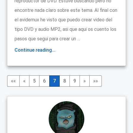
reproductor de DVD. Estuve buscando pero no
encontre nada claro sobre este tema. Al final con
el avidemux he visto que puedo crear video del
tipo DVD y audio MP2, asi que aqui os cuento los
pasos que segui para crear un …
Continue reading...
««
«
5
6
7
8
9
»
»»