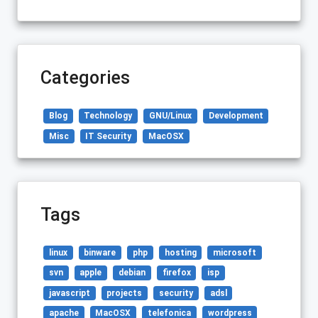
Categories
Blog
Technology
GNU/Linux
Development
Misc
IT Security
MacOSX
Tags
linux
binware
php
hosting
microsoft
svn
apple
debian
firefox
isp
javascript
projects
security
adsl
apache
MacOSX
telefonica
wordpress