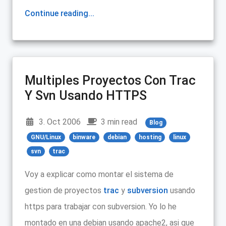
Continue reading...
Multiples Proyectos Con Trac
Y Svn Usando HTTPS
3. Oct 2006
3 min read
Blog
GNU/Linux
binware
debian
hosting
linux
svn
trac
Voy a explicar como montar el sistema de
gestion de proyectos
trac
y
subversion
usando
https para trabajar con subversion. Yo lo he
montado en una debian usando apache2, asi que